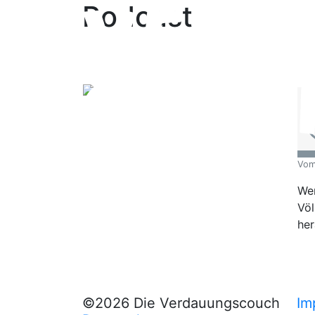
Podcast
Vo
Wen
Völ
her
©2026 Die Verdauungscouch
Im